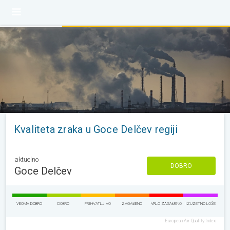
Kvaliteta zraka u Goce Delčev regiji
aktuelno
DOBRO
Goce Delčev
VEOMA DOBRO
DOBRO
PRIHVATLJIVO
ZAGAĐENO
VRLO ZAGAĐENO
IZUZETNO LOŠE
European Air Quality Index