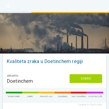
Kvaliteta zraka u Doetinchem regiji
aktuelno
DOBRO
Doetinchem
VEOMA DOBRO
DOBRO
PRIHVATLJIVO
ZAGAĐENO
VRLO ZAGAĐENO
IZUZETNO LOŠE
European Air Quality Index