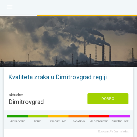
Kvaliteta zraka u Dimitrovgrad regiji
aktuelno
DOBRO
Dimitrovgrad
VEOMA DOBRO
DOBRO
PRIHVATLJIVO
ZAGAĐENO
VRLO ZAGAĐENO
IZUZETNO LOŠE
European Air Quality Index