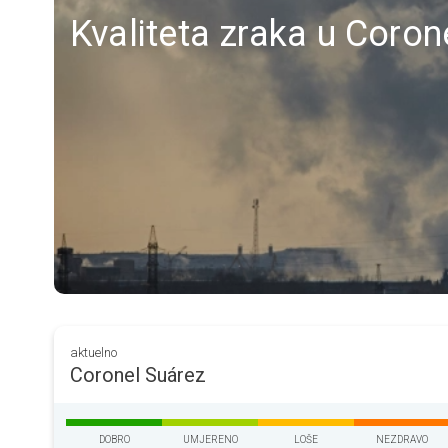
Kvaliteta zraka u Corone
aktuelno
Coronel Suárez
DOBRO
UMJERENO
LOŠE
NEZDRAVO