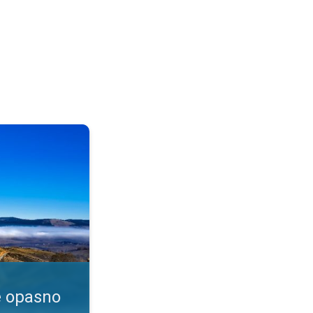
enje?. Dim i magla. . .
e opasno