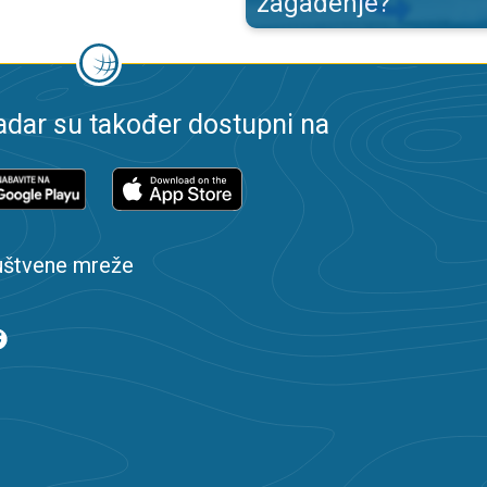
zagađenje?
dar su također dostupni na
uštvene mreže