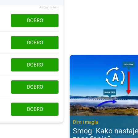
Air Quality Index
DOBRO
DOBRO
Smog: Kako nastaje opasno zagađ
DOBRO
DOBRO
DOBRO
Dim i magla
Smog: Kako nastaj