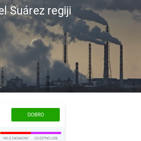
l Suárez regiji
DOBRO
VRLO ZAGAĐENO
IZUZETNO LOŠE