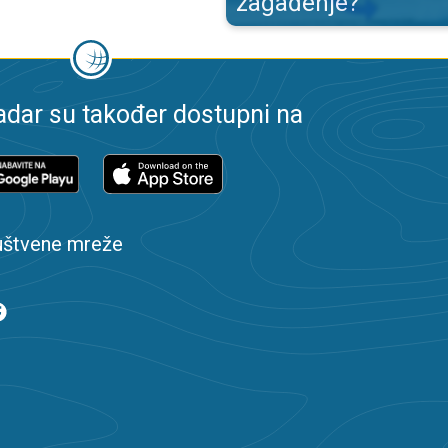
zagađenje?
dar su također dostupni na
uštvene mreže