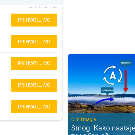
European Air Quality Index
PRIHVATLJIVO
PRIHVATLJIVO
Smog: Kako nastaje opasno zagađ
PRIHVATLJIVO
PRIHVATLJIVO
PRIHVATLJIVO
Dim i magla
Smog: Kako nastaj