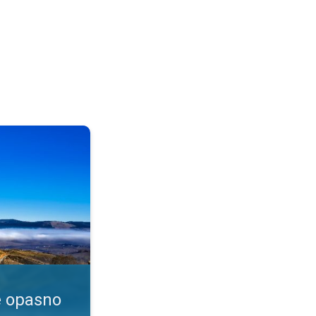
enje?. Dim i magla. . .
e opasno