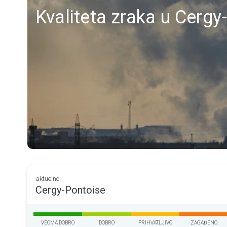
Kvaliteta zraka u Cergy-
aktuelno
Cergy-Pontoise
VEOMA DOBRO
DOBRO
PRIHVATLJIVO
ZAGAĐENO