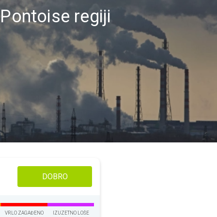
Pontoise regiji
DOBRO
VRLO ZAGAĐENO
IZUZETNO LOŠE