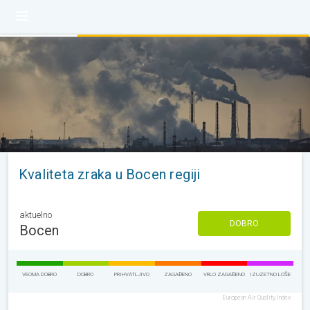
Kvaliteta zraka u Bocen regiji
aktuelno
DOBRO
Bocen
VEOMA DOBRO
DOBRO
PRIHVATLJIVO
ZAGAĐENO
VRLO ZAGAĐENO
IZUZETNO LOŠE
European Air Quality Index