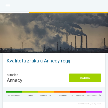
Kvaliteta zraka u Annecy regiji
aktuelno
DOBRO
Annecy
VEOMA DOBRO
DOBRO
PRIHVATLJIVO
ZAGAĐENO
VRLO ZAGAĐENO
IZUZETNO LOŠE
European Air Quality Index