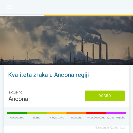
Kvaliteta zraka u Ancona regiji
aktuelno
DOBRO
Ancona
VEOMA DOBRO
DOBRO
PRIHVATLJIVO
ZAGAĐENO
VRLO ZAGAĐENO
IZUZETNO LOŠE
European Air Quality Index