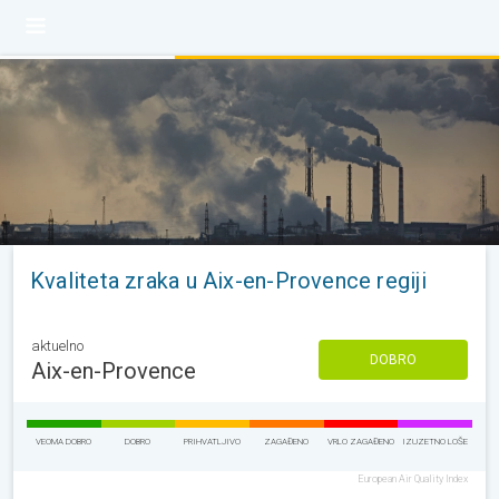
Kvaliteta zraka u Aix-en-Provence regiji
aktuelno
DOBRO
Aix-en-Provence
VEOMA DOBRO
DOBRO
PRIHVATLJIVO
ZAGAĐENO
VRLO ZAGAĐENO
IZUZETNO LOŠE
European Air Quality Index